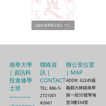
【資科進學班公告】115學年度資訊科技進修學士班停招
南華大學
聯絡資
辦公室位置
| 資訊科
訊 |
| MAP
技進修學
CONTACT
ADDR: 62249嘉
士班
義縣大林鎮南華
TEL: 886-5-
路一段55號學海
2721001
Nanhua University
堂3樓334室
#2661
|
Bachelor Program of